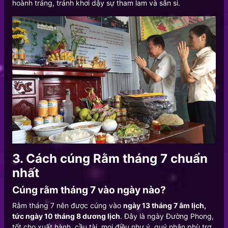
hoành tráng, tránh khơi dậy sự tham lam và sân si.
3. Cách cúng Rằm tháng 7 chuẩn
nhất
Cúng rằm tháng 7 vào ngày nào?
Rằm tháng 7 nên được cúng vào
ngày 13 tháng 7 âm lịch,
tức ngày 10 tháng 8 dương lịch
. Đây là ngày Đường Phong,
tốt cho xuất hành, cầu tài, mọi điều như ý, quý nhân phù trợ,