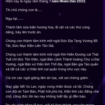
Hôm nay là ngày rằm tháng 7
năm Nhâm Dần 2022
.
Tín chủ chúng con là…..
Ngụ tại…….
Thành tâm sửa biện hương hoa, lễ vật và các thứ cúng
dâng, bày lên trước án.
Chúng con thành tâm kính mời ngài Đức Địa Tạng Vương Bồ
Tát, Đức Mục Kiền Liên Tôn Giả.
Chúng con thành tâm kính mời ngài Kim Niên Đương cai Thái
Tuế chí đức Tôn thần, ngài Bản cảnh Thành hoàng Chư vị Đại
Vương, ngài Bản xứ thần linh Thổ địa, ngài Bản gia Táo quân
và tất cả các vị thần linh cai quản trong khu vực này.
Cúi xin các ngài giáng lâm án tọa, xét soi chứng giám.
Nay gặp tiết Vu Lan, ngày vong nhân được xá tội. Chúng
con đội ơn Tam Bảo, Phật trời phù hộ, thần linh các đấng che
chở, công đức lớn lao nay không biết lấy gì đền báo.
Do vậy kính dâng lễ bạc, giãi tỏ lòng thành, nguyện mong