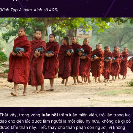
(Kinh Tạp A-hàm, kinh số 406)
Thật vậy, trong vòng
luân hồi
trầm luân miên viễn, trôi lăn trong lục
đạo cho đến lúc được làm người là một điều hy hữu, không dễ gì có
được tấm thân này. Tiếc thay cho thân phận con người, vì không