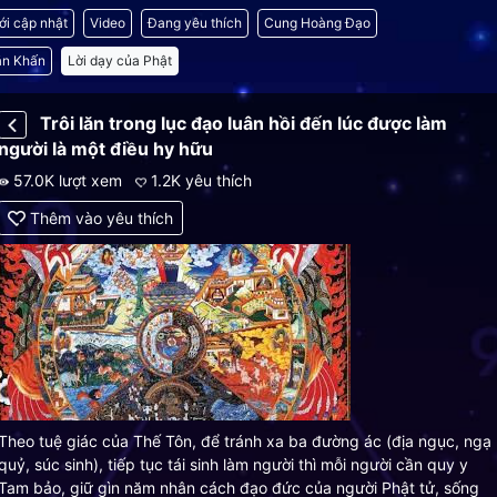
ới cập nhật
Video
Đang yêu thích
Cung Hoàng Đạo
ăn Khấn
Lời dạy của Phật
Trôi lăn trong lục đạo luân hồi đến lúc được làm
người là một điều hy hữu
57.0K lượt xem
1.2K yêu thích
Thêm vào yêu thích
Theo tuệ giác của Thế Tôn, để tránh xa ba đường ác (địa ngục, ngạ
quỷ, súc sinh), tiếp tục tái sinh làm người thì mỗi người cần quy y
Tam bảo, giữ gìn năm nhân cách đạo đức của người Phật tử, sống