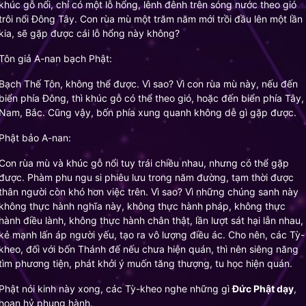
khúc gỗ nổi, chỉ có một lỗ hổng, lênh đênh trên sóng nước theo gió
trôi nổi Đông Tây. Con rùa mù một trăm năm mới trồi đầu lên một lần
kia, sẽ gặp được cái lỗ hổng này không?
Tôn giả A-nan bạch Phật:
Bạch Thế Tôn, không thể được. Vì sao? Vì con rùa mù này, nếu đến
biển phía Đông, thì khúc gỗ có thể theo gió, hoặc đến biển phía Tây,
Nam, Bắc. Cũng vậy, bốn phía xung quanh không dễ gì gặp được.
Phật bảo A-nan:
Con rùa mù và khúc gỗ nổi tuy trái chiều nhau, nhưng có thể gặp
được. Phàm phu ngu si phiêu lưu trong năm đường, tạm thời được
thân người còn khó hơn việc trên. Vì sao? Vì những chúng sanh này
không thực hành nghĩa này, không thực hành pháp, không thực
hành điều lành, không thực hành chân thật, lần lượt sát hại lẫn nhau,
kẻ mạnh lấn áp người yếu, tạo ra vô lượng điều ác. Cho nên, các Tỳ-
kheo, đối với bốn Thánh đế nếu chưa hiện quán, thì nên siêng năng
tìm phương tiện, phát khởi ý muốn tăng thượng, tu học hiện quán.
Phật nói kinh này xong, các Tỳ-kheo nghe những gì
Đức Phật dạy
,
hoan hỷ phụng hành.