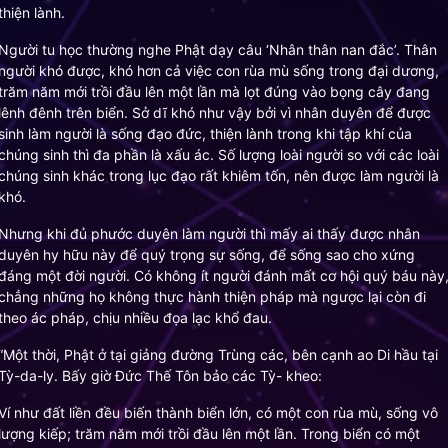
thiện lành.
Người tu học thường nghe Phật dạy câu ‘Nhân thân nan đắc’. Thân
người khó được, khó hơn cả việc con rùa mù sống trong đại dương,
trăm năm mới trồi đầu lên một lần mà lọt đúng vào bọng cây đang
lênh đênh trên biển. Sở dĩ khó như vậy bởi vì nhân duyên để được
sinh làm người là sống đạo đức, thiện lành trong khi tập khí của
chúng sinh thì đa phần là xấu ác. Số lượng loài người so với các loài
chúng sinh khác trong lục đạo rất khiêm tốn, nên được làm người là
khó.
Nhưng khi đủ phước duyên làm người thì mấy ai thấy được nhân
duyên hy hữu này để quý trọng sự sống, để sống sao cho xứng
đáng một đời người. Có không ít người đánh mất cơ hội quý báu này
chẳng những họ không thực hành thiện pháp mà ngược lại còn đi
theo ác pháp, chịu nhiều đọa lạc khổ đau.
“Một thời, Phật ở tại giảng đường Trùng các, bên cạnh ao Di hầu tại
Tỳ-da-ly. Bấy giờ Đức Thế Tôn bảo các Tỳ- kheo:
Ví như đất liền đều biến thành biển lớn, có một con rùa mù, sống vô
lượng kiếp; trăm năm mới trồi đầu lên một lần. Trong biển có một