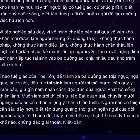
phải ai cũng nhận ra rằng, được làm người là khó. Ai thấy được sự
khó khăn hy hữu này thì người ấy có tuệ giác, có phúc phần, biết
trân quý cuộc sống, biết tận dụng tuổi đời ngắn ngủi để làm những
việc hữu ích hơn.
Vì tập nghiệp sâu dày, vì vô minh che lấp nên trải qua vô vàn khó
khăn mới được làm người nhưng rồi chúng ta lại “không thực hành
pháp, không thực hành điều lành, không thực hành chân thật, lần
lượt sát hại lẫn nhau, kẻ mạnh lấn áp người yếu, tạo ra vô lượng điều
ác” nên tiếp tục tái sinh vào ba đường ác, chịu nhiều đau khổ trầm
luân sinh tử.
Theo tuệ giác của Thế Tôn, để tránh xa ba đường ác (địa ngục, ngạ
quỷ, súc sinh), tiếp tục
tái sinh
làm người thì mỗi người cần quy y
Tam bảo, giữ gìn năm nhân cách đạo đức của người Phật tử, sống
thiện lành. Muốn làm trời thì cần tu tập Bát quan trai, chuyển mười
nghiệp xấu ác của thân miệng ý thành hiền thiện. Người nào có thiện
căn sâu dày hơn, biết tận dụng quảng thời gian ngắn ngủi của đời
người tu tập Tứ Thánh đế, thấy rõ về bốn sự thật để thoát ly tham ái
khổ não, chứng đắc giải thoát, Niết-bàn.